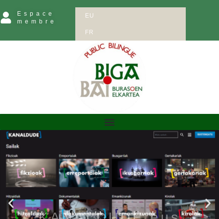
Espace
EU
membre
FR
KANALDUDE.eus
Partie 2/4 POUR VISIONNER EN BASQUE
GRATUITEMENT