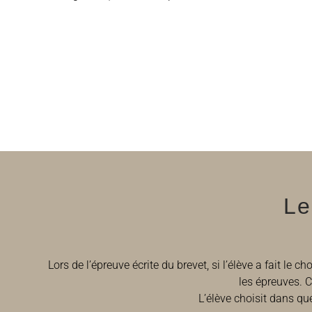
Le
Lors de l’épreuve écrite du brevet, si l’élève a fait l
les épreuves. 
L’élève choisit dans qu