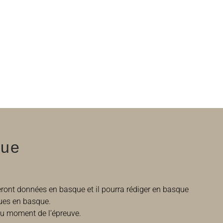
gue
 seront données en basque et il pourra rédiger en basque
ques en basque.
’au moment de l’épreuve.