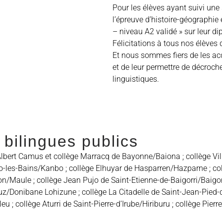
Pour les élèves ayant suivi une 
l’épreuve d’histoire-géographie
– niveau A2 validé » sur leur di
Félicitations à tous nos élèves 
Et nous sommes fiers de les a
et de leur permettre de décroche
linguistiques.
 bilingues publics
Albert Camus et collège Marracq de Bayonne/Baiona ; collège Vil
mbo-les-Bains/Kanbo ; collège Elhuyar de Hasparren/Hazparne ; co
/Maule ; collège Jean Pujo de Saint-Etienne-de-Baigorri/Baigorr
uz/Donibane Lohizune ; collège La Citadelle de Saint-Jean-Pied
 ; collège Aturri de Saint-Pierre-d’Irube/Hiriburu ; collège Pier