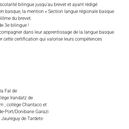
scolarité bilingue jusqu’au brevet et ayant rédigé
 en basque, la mention « Section langue régionale basque
plôme du brevet.
de 3e bilingue !
ccompagner dans leur apprentissage de la langue basque
r cette certification qui valorise leurs compétences
la Fal de
llège Irandatz de
i ; collège Chantaco et
-de-Port/Donibane Garazi
re Jaureguy de Tardets-