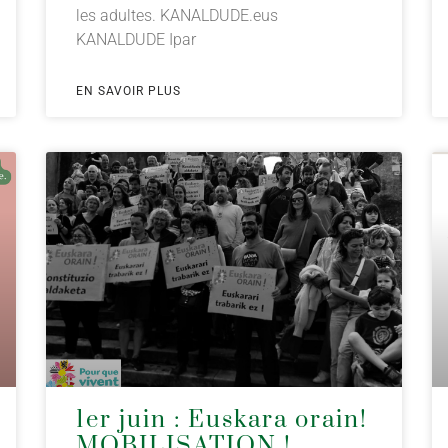
les adultes. KANALDUDE.eus
KANALDUDE Ipar
EN SAVOIR PLUS
1er juin : Euskara orain!
MOBILISATION !