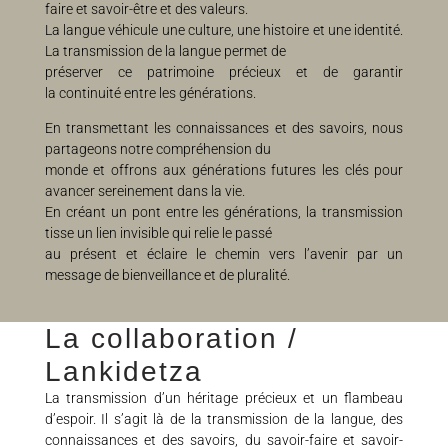
faire et savoir-être et des valeurs.
La langue véhicule une culture, une histoire et une identité.
La transmission de la langue permet de
préserver ce patrimoine précieux et de garantir
la continuité entre les générations.
En transmettant les connaissances et des savoirs, nous
partageons notre compréhension du
monde et offrons aux générations futures les clés pour
avancer sereinement dans la vie.
En créant un pont entre les générations, la transmission
tisse un lien invisible qui relie le passé
au présent et éclaire le chemin vers l’avenir par un
message de bienveillance et de pluralité.
La collaboration /
Lankidetza
La transmission d’un héritage précieux et un flambeau
d’espoir. Il s’agit là de la transmission de la langue, des
connaissances et des savoirs, du savoir-faire et savoir-