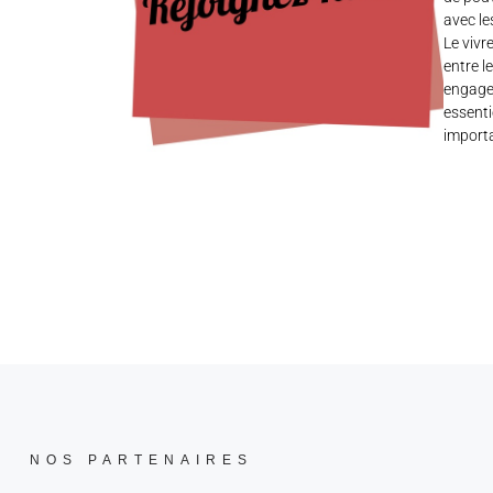
avec le
Le vivr
entre l
engagem
essenti
importa
NOS PARTENAIRES