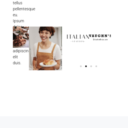
tellus
pellentesque
eu.
Ipsum
dolor
sit
amet
consectetur
adipiscing
elit
duis.