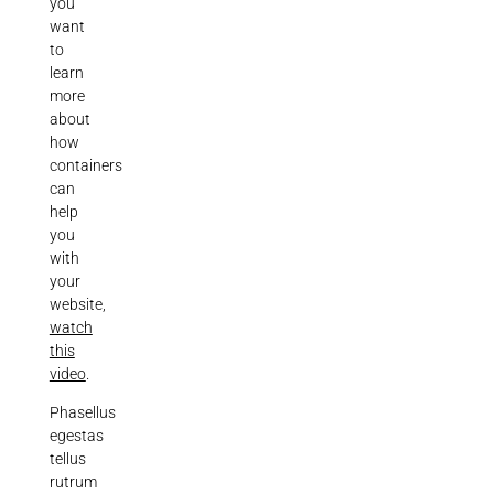
you
want
to
learn
more
about
how
containers
can
help
you
with
your
website,
watch
this
video
.
Phasellus
egestas
tellus
rutrum