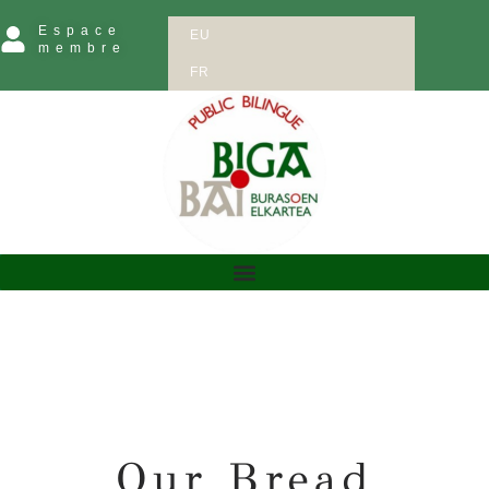
Espace
EU
membre
FR
Our Bread